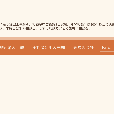
に扱う税理士事務所。相続税申告最短3日実績。年間相談件数200件以上の実
プ。水曜日は無料相談日。まずは相談カフェで気軽に相談を。
続対策＆手続
不動産活用＆売却
経営＆会計
News