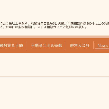
に扱う税理士事務所。相続税申告最短3日実績。年間相談件数200件以上の実
プ。水曜日は無料相談日。まずは相談カフェで気軽に相談を。
続対策＆手続
不動産活用＆売却
経営＆会計
News