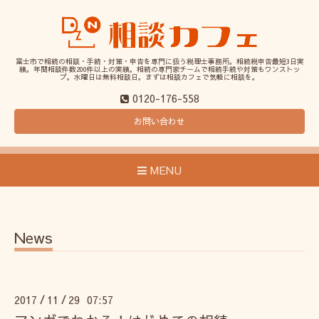
富士市で相続の相談・手続・対策・申告を専門に扱う税理士事務所。相続税申告最短3日実
績。年間相談件数200件以上の実績。相続の専門家チームで相続手続や対策もワンストッ
プ。水曜日は無料相談日。まずは相談カフェで気軽に相談を。
0120-176-558
お問い合わせ
MENU
News
2017
11
29 07:57
/
/