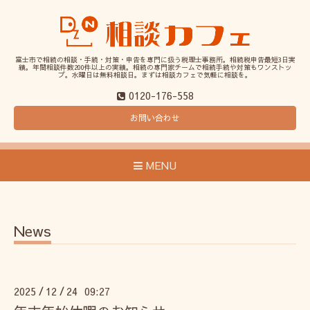
富士市で相続の相談・手続・対策・申告を専門に扱う税理士事務所。相続税申告最短3日実
績。年間相談件数200件以上の実績。相続の専門家チームで相続手続や対策もワンストッ
プ。水曜日は無料相談日。まずは相談カフェで気軽に相談を。
0120-176-558
お問い合わせ
MENU
News
2025
12
24 09:27
/
/