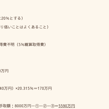
20％とする）
より低いことはよくあること）
得費不明（5％概算取得費）
0万円
万円）×20.315％＝170万円
取額：8000万円－①－②－③＝
5590万円