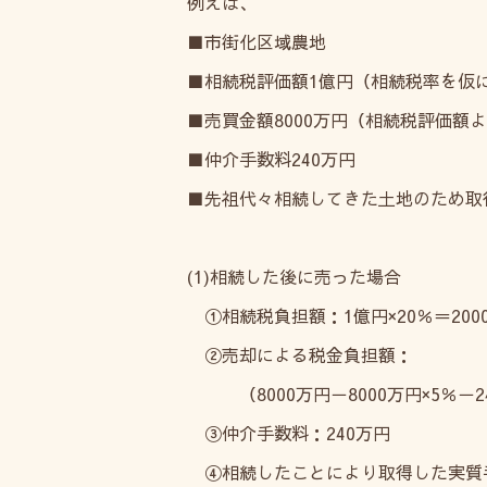
例えば、
■市街化区域農地
■相続税評価額1億円（相続税率を仮に
■売買金額8000万円（相続税評価額
■仲介手数料240万円
■先祖代々相続してきた土地のため取
(1)相続した後に売った場合
①相続税負担額：1億円×20％＝200
②売却による税金負担額：
（8000万円－8000万円×5％－240
③仲介手数料：240万円
④相続したことにより取得した実質手