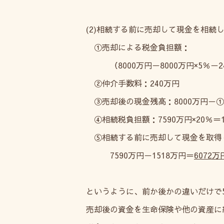
(2)相続する前に売却して現金を相続
①売却による税金負担額：
（8000万円－8000万円×5％－240
②仲介手数料：240万円
③売却後の現金残高：8000万円－①－
④相続税負担額：7590万円×20％＝1
⑤相続する前に売却して現金を取得
7590万円－1518万円＝
6072万
というように、前か後かの違いだけで
売却後の資金を生命保険や他の資産に