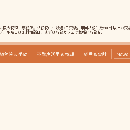
に扱う税理士事務所。相続税申告最短3日実績。年間相談件数200件以上の実
プ。水曜日は無料相談日。まずは相談カフェで気軽に相談を。
続対策＆手続
不動産活用＆売却
経営＆会計
News