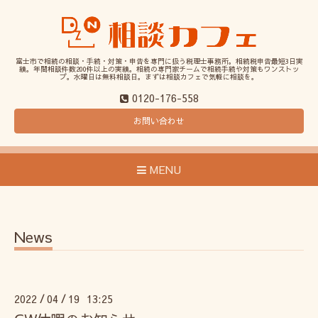
富士市で相続の相談・手続・対策・申告を専門に扱う税理士事務所。相続税申告最短3日実
績。年間相談件数200件以上の実績。相続の専門家チームで相続手続や対策もワンストッ
プ。水曜日は無料相談日。まずは相談カフェで気軽に相談を。
0120-176-558
お問い合わせ
MENU
News
2022
04
19 13:25
/
/