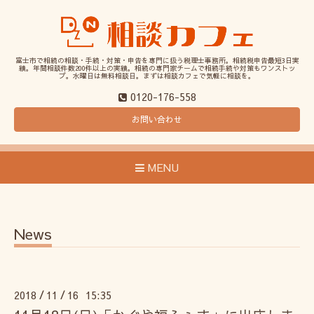
富士市で相続の相談・手続・対策・申告を専門に扱う税理士事務所。相続税申告最短3日実
績。年間相談件数200件以上の実績。相続の専門家チームで相続手続や対策もワンストッ
プ。水曜日は無料相談日。まずは相談カフェで気軽に相談を。
0120-176-558
お問い合わせ
MENU
News
2018
11
16 15:35
/
/