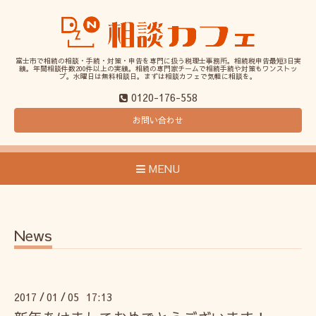
富士市で相続の相談・手続・対策・申告を専門に扱う税理士事務所。相続税申告最短3日実
績。年間相談件数200件以上の実績。相続の専門家チームで相続手続や対策もワンストッ
プ。水曜日は無料相談日。まずは相談カフェで気軽に相談を。
0120-176-558
お問い合わせ
MENU
News
2017
01
05 17:13
/
/